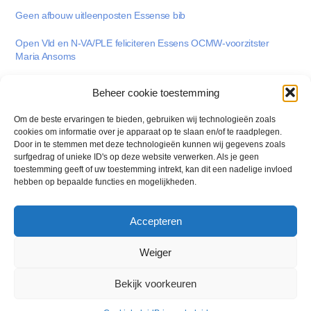
Geen afbouw uitleenposten Essense bib
Open Vld en N-VA/PLE feliciteren Essens OCMW-voorzitster
Maria Ansoms
Essense oppositie werkt niet mee aan stoelendans
Beheer cookie toestemming
Zal mobiliteitsplan Essens verkeer in goede banen leiden ?
Om de beste ervaringen te bieden, gebruiken wij technologieën zoals
cookies om informatie over je apparaat op te slaan en/of te raadplegen.
Essen gaat sneeuw efficiënter aanpakken
Door in te stemmen met deze technologieën kunnen wij gegevens zoals
surfgedrag of unieke ID's op deze website verwerken. Als je geen
toestemming geeft of uw toestemming intrekt, kan dit een nadelige invloed
1
2
3
4
hebben op bepaalde functies en mogelijkheden.
Accepteren
Weiger
Back
N-VA / PLE
To
Bekijk voorkeuren
Top
Privacybeleid
-
Cookiebeleid
Website door Billie Branding