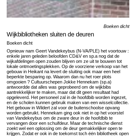
Boeken dicht
Wijkbibliotheken sluiten de deuren
Boeken dicht
Opnieuw nam Geert Vandekeybus (N-VA/PLE) het voortouw :
enkele jaren geleden beloofden CD&V en sp.a nog dat de
wijkafdelingen open zouden blijven om ze uit te bouwen tot
lokale ontmoetingsplekken. Op de voorziene verkoop van het
gebouw in Heikant na levert de sluiting ook maar een heel
beperkte besparing op. Waarom dan nu het roer plots
omgooien ? Cultuurschepen Jokke Hennekam (sp.a)
antwoordde dat alles was geprobeerd om de wijkbibs
aantrekkelijker te maken, maar dat dit geen resultaat had
opgeleverd. Het personeel zal in de hoofdbib worden ingezet,
en de scholen kunnen gebruik maken van een wisselcollectie.
Het gebouw in Wildert zal voor de buitenschoolse opvang
worden gebruikt. Hennekam ging ook niet in op het voorstel
van Vandekeybus om de zware deur in de hoofdbib te
vervangen door een schuifdeur. Maar de technische dienst
zoekt wel een oplossing om de deur gemakkelijker open te
krijgen. Zodat er ook in de toekomst toch één bibliotheek open