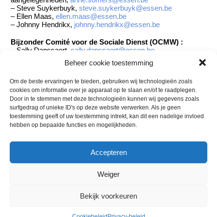
– Steve Suykerbuyk,
steve.suykerbuyk@essen.be
– Ellen Maas,
ellen.maas@essen.be
– Johnny Hendrikx,
johnny.hendrikx@essen.be
Bijzonder Comité voor de Sociale Dienst (OCMW) :
– Sally Danssaert,
sally.danssaert@essen.be
– Koen Neelen,
koen.neelen@essen.be
Beheer cookie toestemming
– Josée Van Doren,
josee.vandoren@essen.be
Om de beste ervaringen te bieden, gebruiken wij technologieën zoals
Politieraad :
Dirk Smout, Kevin Ooye, Steve Suykerbuyk
cookies om informatie over je apparaat op te slaan en/of te raadplegen.
Door in te stemmen met deze technologieën kunnen wij gegevens zoals
Voorzitter N-VA :
Steve Suykerbuyk,
surfgedrag of unieke ID's op deze website verwerken. Als je geen
steve.suykerbuyk@nvaple.be
toestemming geeft of uw toestemming intrekt, kan dit een nadelige invloed
Voorzitter PLE :
Koen Neelen,
koen.neelen@nvaple.be
hebben op bepaalde functies en mogelijkheden.
U kan ook een e-mail sturen naar
info@nvaple.be
Accepteren
Weiger
Back
N-VA / PLE
To
Bekijk voorkeuren
Top
Privacybeleid
-
Cookiebeleid
Website door Billie Branding
Cookiebeleid
Privacy-beleid