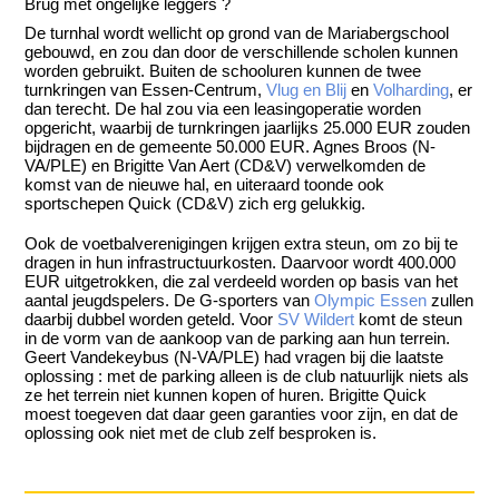
Brug met ongelijke leggers ?
De turnhal wordt wellicht op grond van de Mariabergschool
gebouwd, en zou dan door de verschillende scholen kunnen
worden gebruikt. Buiten de schooluren kunnen de twee
turnkringen van Essen-Centrum,
Vlug en Blij
en
Volharding
, er
dan terecht. De hal zou via een leasingoperatie worden
opgericht, waarbij de turnkringen jaarlijks 25.000 EUR zouden
bijdragen en de gemeente 50.000 EUR. Agnes Broos (N-
VA/PLE) en Brigitte Van Aert (CD&V) verwelkomden de
komst van de nieuwe hal, en uiteraard toonde ook
sportschepen Quick (CD&V) zich erg gelukkig.
Ook de voetbalverenigingen krijgen extra steun, om zo bij te
dragen in hun infrastructuurkosten. Daarvoor wordt 400.000
EUR uitgetrokken, die zal verdeeld worden op basis van het
aantal jeugdspelers. De G-sporters van
Olympic Essen
zullen
daarbij dubbel worden geteld. Voor
SV Wildert
komt de steun
in de vorm van de aankoop van de parking aan hun terrein.
Geert Vandekeybus (N-VA/PLE) had vragen bij die laatste
oplossing : met de parking alleen is de club natuurlijk niets als
ze het terrein niet kunnen kopen of huren. Brigitte Quick
moest toegeven dat daar geen garanties voor zijn, en dat de
oplossing ook niet met de club zelf besproken is.