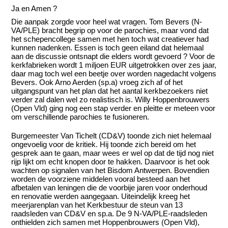
Ja en Amen ?
Die aanpak zorgde voor heel wat vragen. Tom Bevers (N-
VA/PLE) bracht begrip op voor de parochies, maar vond dat
het schepencollege samen met hen toch wat creatiever had
kunnen nadenken. Essen is toch geen eiland dat helemaal
aan de discussie ontsnapt die elders wordt gevoerd ? Voor de
kerkfabrieken wordt 1 miljoen EUR uitgetrokken over zes jaar,
daar mag toch wel een beetje over worden nagedacht volgens
Bevers. Ook Arno Aerden (sp.a) vroeg zich af of het
uitgangspunt van het plan dat het aantal kerkbezoekers niet
verder zal dalen wel zo realistisch is. Willy Hoppenbrouwers
(Open Vld) ging nog een stap verder en pleitte er meteen voor
om verschillende parochies te fusioneren.
Burgemeester Van Tichelt (CD&V) toonde zich niet helemaal
ongevoelig voor de kritiek. Hij toonde zich bereid om het
gesprek aan te gaan, maar wees er wel op dat de tijd nog niet
rijp lijkt om echt knopen door te hakken. Daarvoor is het ook
wachten op signalen van het Bisdom Antwerpen. Bovendien
worden de voorziene middelen vooral besteed aan het
afbetalen van leningen die de voorbije jaren voor onderhoud
en renovatie werden aangegaan. Uiteindelijk kreeg het
meerjarenplan van het Kerkbestuur de steun van 13
raadsleden van CD&V en sp.a. De 9 N-VA/PLE-raadsleden
onthielden zich samen met Hoppenbrouwers (Open Vld),