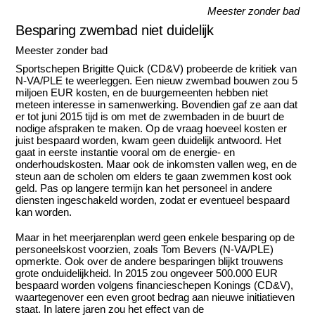
Meester zonder bad
Besparing zwembad niet duidelijk
Meester zonder bad
Sportschepen Brigitte Quick (CD&V) probeerde de kritiek van
N-VA/PLE te weerleggen. Een nieuw zwembad bouwen zou 5
miljoen EUR kosten, en de buurgemeenten hebben niet
meteen interesse in samenwerking. Bovendien gaf ze aan dat
er tot juni 2015 tijd is om met de zwembaden in de buurt de
nodige afspraken te maken. Op de vraag hoeveel kosten er
juist bespaard worden, kwam geen duidelijk antwoord. Het
gaat in eerste instantie vooral om de energie- en
onderhoudskosten. Maar ook de inkomsten vallen weg, en de
steun aan de scholen om elders te gaan zwemmen kost ook
geld. Pas op langere termijn kan het personeel in andere
diensten ingeschakeld worden, zodat er eventueel bespaard
kan worden.
Maar in het meerjarenplan werd geen enkele besparing op de
personeelskost voorzien, zoals Tom Bevers (N-VA/PLE)
opmerkte. Ook over de andere besparingen blijkt trouwens
grote onduidelijkheid. In 2015 zou ongeveer 500.000 EUR
bespaard worden volgens financieschepen Konings (CD&V),
waartegenover een even groot bedrag aan nieuwe initiatieven
staat. In latere jaren zou het effect van de