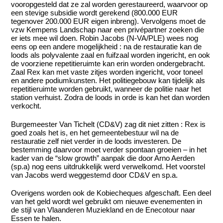
vooropgesteld dat ze zal worden gerestaureerd, waarvoor op
een stevige subsidie wordt gerekend (800.000 EUR
tegenover 200.000 EUR eigen inbreng). Vervolgens moet de
vzw Kempens Landschap naar een privépartner zoeken die
er iets mee wil doen. Robin Jacobs (N-VA/PLE) wees nog
eens op een andere mogelijkheid : na de restauratie kan de
loods als polyvalente zaal en fuifzaal worden ingericht, en ook
de voorziene repetitieruimte kan erin worden ondergebracht.
Zaal Rex kan met vaste zitjes worden ingericht, voor toneel
en andere podiumkunsten. Het politiegebouw kan tijdelijk als
repetitieruimte worden gebruikt, wanneer de politie naar het
station verhuist. Zodra de loods in orde is kan het dan worden
verkocht.
Burgemeester Van Tichelt (CD&V) zag dit niet zitten : Rex is
goed zoals het is, en het gemeentebestuur wil na de
restauratie zelf niet verder in de loods investeren. De
bestemming daarvoor moet verder spontaan groeien – in het
kader van de “slow growth” aanpak die door Arno Aerden
(sp.a) nog eens uitdrukkelijk werd verwelkomd. Het voorstel
van Jacobs werd weggestemd door CD&V en sp.a.
Overigens worden ook de Kobiecheques afgeschaft. Een deel
van het geld wordt wel gebruikt om nieuwe evenementen in
de stijl van Vlaanderen Muziekland en de Enecotour naar
Essen te halen.