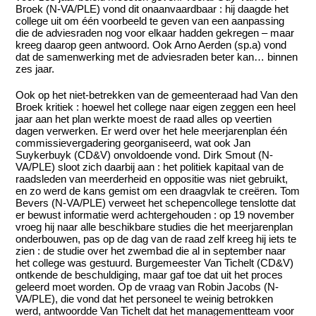
Broek (N-VA/PLE) vond dit onaanvaardbaar : hij daagde het
college uit om één voorbeeld te geven van een aanpassing
die de adviesraden nog voor elkaar hadden gekregen – maar
kreeg daarop geen antwoord. Ook Arno Aerden (sp.a) vond
dat de samenwerking met de adviesraden beter kan… binnen
zes jaar.
Ook op het niet-betrekken van de gemeenteraad had Van den
Broek kritiek : hoewel het college naar eigen zeggen een heel
jaar aan het plan werkte moest de raad alles op veertien
dagen verwerken. Er werd over het hele meerjarenplan één
commissievergadering georganiseerd, wat ook Jan
Suykerbuyk (CD&V) onvoldoende vond. Dirk Smout (N-
VA/PLE) sloot zich daarbij aan : het politiek kapitaal van de
raadsleden van meerderheid en oppositie was niet gebruikt,
en zo werd de kans gemist om een draagvlak te creëren. Tom
Bevers (N-VA/PLE) verweet het schepencollege tenslotte dat
er bewust informatie werd achtergehouden : op 19 november
vroeg hij naar alle beschikbare studies die het meerjarenplan
onderbouwen, pas op de dag van de raad zelf kreeg hij iets te
zien : de studie over het zwembad die al in september naar
het college was gestuurd. Burgemeester Van Tichelt (CD&V)
ontkende de beschuldiging, maar gaf toe dat uit het proces
geleerd moet worden. Op de vraag van Robin Jacobs (N-
VA/PLE), die vond dat het personeel te weinig betrokken
werd, antwoordde Van Tichelt dat het managementteam voor