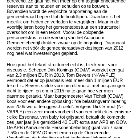
berekend. Zo gaat het niet meer op om tegelijk onbestemde
reserves aan te houden en schulden op te bouwen.
Bovendien wordt de verplichte rapportering aan de
gemeenteraad beperkt tot de hoofdlijnen. Daardoor is het
moeilijk om heden en verleden te vergelijken. Maar in de
voorbije jaren boog het gemeentebestuur een structureel
overschot om in een tekort. Vooral de oplopende
personeelskost en de werking van het Autonoom
Gemeentebedrijf drukten zwaar op de begroting. Daarnaast
werden net vóór de gemeenteraadsverkiezingen van 2012
nog heel wat investeringen gepland.
Hoe groot het tekort structureel echt is, bleek voer voor
discussie. Schepen Dirk Konings (CD&V) voorziet een gat
van 2,3 miljoen EUR in 2013, Tom Bevers (N-VA/PLE)
vermoedt dat er op jaarbasis iets meer dan 1 miljoen EUR
tekort is. Bevers stelde voor om dit vooral met besparingen
dicht te rijden, en om in 2015 na te gaan hoe ver men
daarmee geraakt. Maar burgemeester Van Tichelt (CD&V)
koos voor een andere oplossing : “de belastingvermindering
van 2009 wordt teruggeschroefd”. Volgens Dirk Smout (N-
VA/PLE) een zeer mooi voorbeeld van een politiek eufemisme
: elke Essenaar, van baby tot grijsaard, betaalt de komende
zes jaar jaarlijks gemiddeld 40 EUR extra aan APB en OOV.
De APB (Aanvullende Personenbelasting) gaat van 7 naar
7,5% en de OOV (Opcentiemen op de Onroerende
Voorheffing, de belasting op het kadastraal inkomen) van