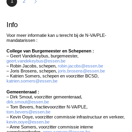
1
2
Info
Voor meer informatie kan u terecht bij de N-VA/PLE-
mandatarissen :
College van Burgemeester en Schepenen :
– Geert Vandekeybus, burgemeester,
geert.vandekeybus@essen.be
– Robin Jacobs, schepen,
robin.jacobs@essen.be
– Joris Brosens, schepen,
joris.brosens@essen.be
– Katrien Somers, schepen en voorzitter BCSD,
katrien.somers@essen.be
Gemeenteraad :
– Dirk Smout, voorzitter gemeenteraad,
dirk.smout@essen.be
– Tom Bevers, fractievoorzitter N-VA/PLE,
tom.bevers@essen.be
– Kevin Ooye, voorzitter commissie infrastructuur en verkeer,
kevin.ooye@essen.be
– Anne Somers, voorzitter commissie interne
aangelegenheden,
anne.somers@essen.be