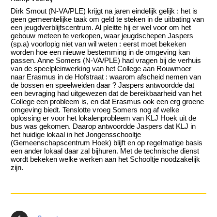
Dirk Smout (N-VA/PLE) krijgt na jaren eindelijk gelijk : het is
geen gemeentelijke taak om geld te steken in de uitbating van
een jeugdverblijfscentrum. Al pleitte hij er wel voor om het
gebouw meteen te verkopen, waar jeugdschepen Jaspers
(sp.a) voorlopig niet van wil weten : eerst moet bekeken
worden hoe een nieuwe bestemming in de omgeving kan
passen. Anne Somers (N-VA/PLE) had vragen bij de verhuis
van de speelpleinwerking van het College aan Rouwmoer
naar Erasmus in de Hofstraat : waarom afscheid nemen van
de bossen en speelweiden daar ? Jaspers antwoordde dat
een bevraging had uitgewezen dat de bereikbaarheid van het
College een probleem is, en dat Erasmus ook een erg groene
omgeving biedt. Tenslotte vroeg Somers nog af welke
oplossing er voor het lokalenprobleem van KLJ Hoek uit de
bus was gekomen. Daarop antwoordde Jaspers dat KLJ in
het huidige lokaal in het Jongensschooltje
(Gemeenschapscentrum Hoek) blijft en op regelmatige basis
een ander lokaal daar zal bijhuren. Met de technische dienst
wordt bekeken welke werken aan het Schooltje noodzakelijk
zijn.