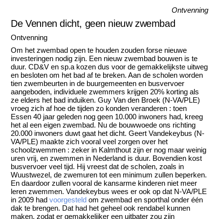
Ontvenning
De Vennen dicht, geen nieuw zwembad
Ontvenning
Om het zwembad open te houden zouden forse nieuwe
investeringen nodig zijn. Een nieuw zwembad bouwen is te
duur. CD&V en sp.a kozen dus voor de gemakkelijkste uitweg
en besloten om het bad af te breken. Aan de scholen worden
tien zwembeurten in de buurgemeenten en busvervoer
aangeboden, individuele zwemmers krijgen 20% korting als
ze elders het bad induiken. Guy Van den Broek (N-VA/PLE)
vroeg zich af hoe de tijden zo konden veranderen : toen
Essen 40 jaar geleden nog geen 10.000 inwoners had, kreeg
het al een eigen zwembad. Nu de bouwwoede ons richting
20.000 inwoners duwt gaat het dicht. Geert Vandekeybus (N-
VA/PLE) maakte zich vooral veel zorgen over het
schoolzwemmen : zeker in Kalmthout zijn er nog maar weinig
uren vrij, en zwemmen in Nederland is duur. Bovendien kost
busvervoer veel tijd. Hij vreest dat de scholen, zoals in
Wuustwezel, de zwemuren tot een minimum zullen beperken.
En daardoor zullen vooral de kansarme kinderen niet meer
leren zwemmen. Vandekeybus wees er ook op dat N-VA/PLE
in 2009 had
voorgesteld
om zwembad en sporthal onder één
dak te brengen. Dat had het geheel ook rendabel kunnen
maken, zodat er gemakkelijker een uitbater zou zijn