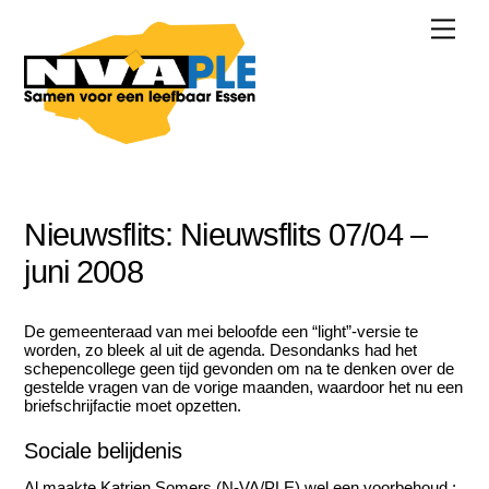
Skip
Men
to
content
Nieuwsflits:
Nieuwsflits 07/04 –
juni 2008
De gemeenteraad van mei beloofde een “light”-versie te
worden, zo bleek al uit de agenda. Desondanks had het
schepencollege geen tijd gevonden om na te denken over de
gestelde vragen van de vorige maanden, waardoor het nu een
briefschrijfactie moet opzetten.
Sociale belijdenis
Al maakte Katrien Somers (N-VA/PLE) wel een voorbehoud :