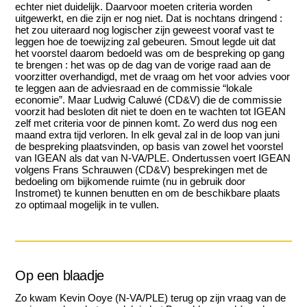
echter niet duidelijk. Daarvoor moeten criteria worden
uitgewerkt, en die zijn er nog niet. Dat is nochtans dringend :
het zou uiteraard nog logischer zijn geweest vooraf vast te
leggen hoe de toewijzing zal gebeuren. Smout legde uit dat
het voorstel daarom bedoeld was om de bespreking op gang
te brengen : het was op de dag van de vorige raad aan de
voorzitter overhandigd, met de vraag om het voor advies voor
te leggen aan de adviesraad en de commissie “lokale
economie”. Maar Ludwig Caluwé (CD&V) die de commissie
voorzit had besloten dit niet te doen en te wachten tot IGEAN
zelf met criteria voor de pinnen komt. Zo werd dus nog een
maand extra tijd verloren. In elk geval zal in de loop van juni
de bespreking plaatsvinden, op basis van zowel het voorstel
van IGEAN als dat van N-VA/PLE. Ondertussen voert IGEAN
volgens Frans Schrauwen (CD&V) besprekingen met de
bedoeling om bijkomende ruimte (nu in gebruik door
Instromet) te kunnen benutten en om de beschikbare plaats
zo optimaal mogelijk in te vullen.
Op een blaadje
Zo kwam Kevin Ooye (N-VA/PLE) terug op zijn vraag van de