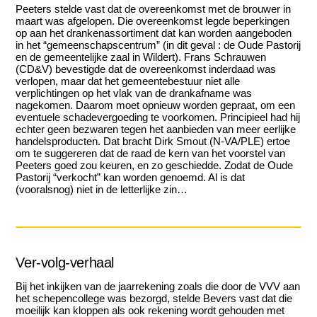
Peeters stelde vast dat de overeenkomst met de brouwer in
maart was afgelopen. Die overeenkomst legde beperkingen
op aan het drankenassortiment dat kan worden aangeboden
in het “gemeenschapscentrum” (in dit geval : de Oude Pastorij
en de gemeentelijke zaal in Wildert). Frans Schrauwen
(CD&V) bevestigde dat de overeenkomst inderdaad was
verlopen, maar dat het gemeentebestuur niet alle
verplichtingen op het vlak van de drankafname was
nagekomen. Daarom moet opnieuw worden gepraat, om een
eventuele schadevergoeding te voorkomen. Principieel had hij
echter geen bezwaren tegen het aanbieden van meer eerlijke
handelsproducten. Dat bracht Dirk Smout (N-VA/PLE) ertoe
om te suggereren dat de raad de kern van het voorstel van
Peeters goed zou keuren, en zo geschiedde. Zodat de Oude
Pastorij “verkocht” kan worden genoemd. Al is dat
(vooralsnog) niet in de letterlijke zin…
Ver-volg-verhaal
Bij het inkijken van de jaarrekening zoals die door de VVV aan
het schepencollege was bezorgd, stelde Bevers vast dat die
moeilijk kan kloppen als ook rekening wordt gehouden met