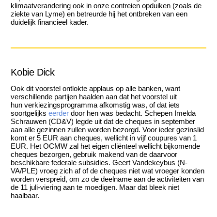
klimaatverandering ook in onze contreien opduiken (zoals de
ziekte van Lyme) en betreurde hij het ontbreken van een
duidelijk financieel kader.
Kobie Dick
Ook dit voorstel ontlokte applaus op alle banken, want
verschillende partijen haalden aan dat het voorstel uit
hun verkiezingsprogramma afkomstig was, of dat iets
soortgelijks
eerder
door hen was bedacht. Schepen Imelda
Schrauwen (CD&V) legde uit dat de cheques in september
aan alle gezinnen zullen worden bezorgd. Voor ieder gezinslid
komt er 5 EUR aan cheques, wellicht in vijf coupures van 1
EUR. Het OCMW zal het eigen cliënteel wellicht bijkomende
cheques bezorgen, gebruik makend van de daarvoor
beschikbare federale subsidies. Geert Vandekeybus (N-
VA/PLE) vroeg zich af of de cheques niet wat vroeger konden
worden verspreid, om zo de deelname aan de activiteiten van
de 11 juli-viering aan te moedigen. Maar dat bleek niet
haalbaar.