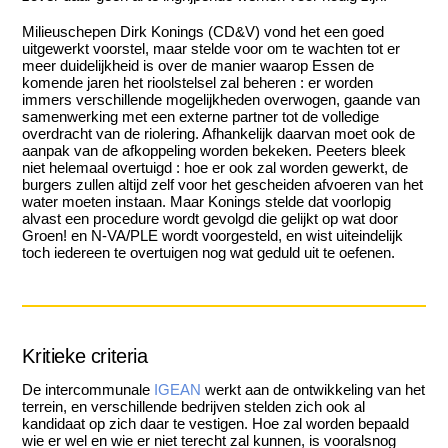
Milieuschepen Dirk Konings (CD&V) vond het een goed
uitgewerkt voorstel, maar stelde voor om te wachten tot er
meer duidelijkheid is over de manier waarop Essen de
komende jaren het rioolstelsel zal beheren : er worden
immers verschillende mogelijkheden overwogen, gaande van
samenwerking met een externe partner tot de volledige
overdracht van de riolering. Afhankelijk daarvan moet ook de
aanpak van de afkoppeling worden bekeken. Peeters bleek
niet helemaal overtuigd : hoe er ook zal worden gewerkt, de
burgers zullen altijd zelf voor het gescheiden afvoeren van het
water moeten instaan. Maar Konings stelde dat voorlopig
alvast een procedure wordt gevolgd die gelijkt op wat door
Groen! en N-VA/PLE wordt voorgesteld, en wist uiteindelijk
toch iedereen te overtuigen nog wat geduld uit te oefenen.
Kritieke criteria
De intercommunale
IGEAN
werkt aan de ontwikkeling van het
terrein, en verschillende bedrijven stelden zich ook al
kandidaat op zich daar te vestigen. Hoe zal worden bepaald
wie er wel en wie er niet terecht zal kunnen, is vooralsnog