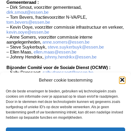
Gemeenteraad :
– Dirk Smout, voorzitter gemeenteraad,
dirk.smout@essen.be
– Tom Bevers, fractievoorzitter N-VA/PLE,
tom.bevers@essen.be
– Kevin Ooye, voorzitter commissie infrastructuur en verkeer,
kevin.ooye@essen.be
– Anne Somers, voorzitter commissie interne
aangelegenheden,
anne.somers@essen.be
– Steve Suykerbuyk,
steve.suykerbuyk@essen.be
– Ellen Maas,
ellen.maas@essen.be
– Johnny Hendrikx,
johnny.hendrikx@essen.be
Bijzonder Comité voor de Sociale Dienst (OCMW) :
– Sally Danssaert,
sally.danssaert@essen.be
– Koen Neelen,
koen.neelen@essen.be
Beheer cookie toestemming
– Josée Van Doren,
josee.vandoren@essen.be
Om de beste ervaringen te bieden, gebruiken wij technologieën zoals
Politieraad :
Dirk Smout, Kevin Ooye, Steve Suykerbuyk
cookies om informatie over je apparaat op te slaan en/of te raadplegen.
Door in te stemmen met deze technologieën kunnen wij gegevens zoals
Voorzitter N-VA :
Steve Suykerbuyk,
surfgedrag of unieke ID's op deze website verwerken. Als je geen
steve.suykerbuyk@nvaple.be
toestemming geeft of uw toestemming intrekt, kan dit een nadelige invloed
Voorzitter PLE :
Koen Neelen,
koen.neelen@nvaple.be
hebben op bepaalde functies en mogelijkheden.
U kan ook een e-mail sturen naar
info@nvaple.be