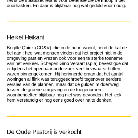
het is de staatssecretaris voor Defensie die de knoop moet
doorhakken. En daar is blijkbaar nog wat geduld voor nodig.
Heikel Heikant
Brigitte Quick (CD&V), die in de buurt woont, bond de kat de
bel aan : heel wat mensen vinden dat het project niet in de
omgeving past en vrezen ook voor een te sterke toename
van het verkeer. Schepen Gino Veraart (sp.a) bevestigde dat
er tijdens het openbaar onderzoek veel bezwaarschriften
waren binnengekomen. Hij herinnerde eraan dat het aantal
woningen al flink was teruggeschroefd tegenover eerdere
versies van de plannen, maar dat de gulden middenweg
tussen de groene omgeving en de toegenomen
woonbehoeften blijkbaar nog niet was gevonden. Het leek
hem verstandig er nog eens goed over na te denken.
De Oude Pastorij is verkocht