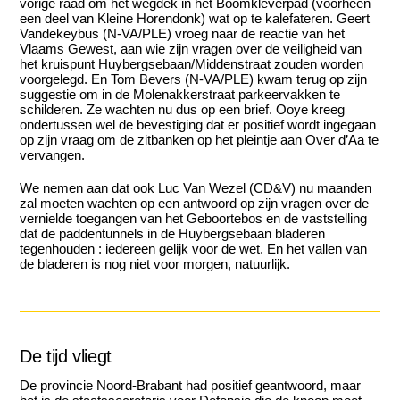
vorige raad om het wegdek in het Boomkleverpad (voorheen
een deel van Kleine Horendonk) wat op te kalefateren. Geert
Vandekeybus (N-VA/PLE) vroeg naar de reactie van het
Vlaams Gewest, aan wie zijn vragen over de veiligheid van
het kruispunt Huybergsebaan/Middenstraat zouden worden
voorgelegd. En Tom Bevers (N-VA/PLE) kwam terug op zijn
suggestie om in de Molenakkerstraat parkeervakken te
schilderen. Ze wachten nu dus op een brief. Ooye kreeg
ondertussen wel de bevestiging dat er positief wordt ingegaan
op zijn vraag om de zitbanken op het pleintje aan Over d’Aa te
vervangen.
We nemen aan dat ook Luc Van Wezel (CD&V) nu maanden
zal moeten wachten op een antwoord op zijn vragen over de
vernielde toegangen van het Geboortebos en de vaststelling
dat de paddentunnels in de Huybergsebaan bladeren
tegenhouden : iedereen gelijk voor de wet. En het vallen van
de bladeren is nog niet voor morgen, natuurlijk.
De tijd vliegt
De provincie Noord-Brabant had positief geantwoord, maar