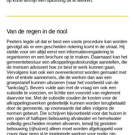
op korte termijn een oplossing uit te werken.
Van de regen in de riool
Peeters legde uit dat er best een vaste procedure kan worden
gevolgd als er een gescheiden riolering komt in de straat. Hij
stelde voor om altijd eerst een informatievergadering te
organiseren en een brochure op te maken. Daarnaast kan het
gemeentebestuur een afkoppelingsdeskundige aanstellen, die
de mensen adviseert hoe ze best te werk kunnen gaan.
Vervolgens kan ook een overeenkomst worden gemaakt met
één of enkele aannemers, die de werken dan aan een
groepstarief kunnen uitvoeren (naar het voorbeeld van de
“tankslag”). Bevers vulde aan met de vraag om ook een
subsidie te voorzien, en lichtte een voorstel van reglement
daarvoor toe. Met de subsidie zouden de kosten voor de
afkoppelingswerken gedeeltelijk kunnen worden terugbetaald
door de gemeente, op voorwaarde dat alles volgens de
normen gebeurt. Die schrijven bijvoorbeeld voor dat huizen in
een open of halfopen bebouwing afvalwater en hemelwater
volledig gescheiden moeten afvoeren, terwijl bij gesloten
bebouwing (rijhuizen) alleen moet worden afgekoppeld voor
zover daar geen al te ingrijpende werken voor nodig zijn.