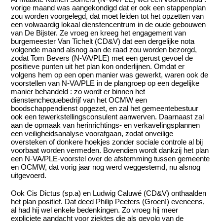
vorige maand was aangekondigd dat er ook een stappenplan
zou worden voorgelegd, dat moet leiden tot het opzetten van
een volwaardig lokaal dienstencentrum in de oude gebouwen
van De Bijster. Ze vroeg en kreeg het engagement van
burgemeester Van Tichelt (CD&V) dat een dergelijke nota
volgende maand alsnog aan de raad zou worden bezorgd,
zodat Tom Bevers (N-VA/PLE) met een gerust gevoel de
positieve punten uit het plan kon onderlijnen. Omdat er
volgens hem op een open manier was gewerkt, waren ook de
voorstellen van N-VA/PLE in de plangroep op een degelijke
manier behandeld : zo wordt er binnen het
dienstenchequebedrijf van het OCMW een
boodschappendienst opgezet, en zal het gemeentebestuur
ook een tewerkstellingsconsulent aanwerven. Daarnaast zal
aan de opmaak van herinrichtings- en verkavelingsplannen
een veiligheidsanalyse voorafgaan, zodat onveilige
oversteken of donkere hoekjes zonder sociale controle al bij
voorbaat worden vermeden. Bovendien wordt dankzij het plan
een N-VA/PLE-voorstel over de afstemming tussen gemeente
en OCMW, dat vorig jaar nog werd weggestemd, nu alsnog
uitgevoerd.
Ook Cis Dictus (sp.a) en Ludwig Caluwé (CD&V) onthaalden
het plan positief. Dat deed Philip Peeters (Groen!) eveneens,
al had hij wel enkele bedenkingen. Zo vroeg hij meer
expliciete aandacht voor ziektes die als gevolg van de