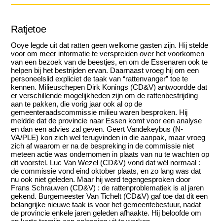
Ratjetoe
Ooye legde uit dat ratten geen welkome gasten zijn. Hij stelde
voor om meer informatie te verspreiden over het voorkomen
van een bezoek van de beestjes, en om de Essenaren ook te
helpen bij het bestrijden ervan. Daarnaast vroeg hij om een
personeelslid expliciet de taak van “rattenvanger” toe te
kennen. Milieuschepen Dirk Konings (CD&V) antwoordde dat
er verschillende mogelijkheden zijn om de rattenbestrijding
aan te pakken, die vorig jaar ook al op de
gemeenteraadscommissie milieu waren besproken. Hij
meldde dat de provincie naar Essen komt voor een analyse
en dan een advies zal geven. Geert Vandekeybus (N-
VA/PLE) kon zich wel terugvinden in die aanpak, maar vroeg
zich af waarom er na de bespreking in de commissie niet
meteen actie was ondernomen in plaats van nu te wachten op
dit voorstel. Luc Van Wezel (CD&V) vond dat wél normaal :
de commissie vond eind oktober plaats, en zo lang was dat
nu ook niet geleden. Maar hij werd tegengesproken door
Frans Schrauwen (CD&V) : de rattenproblematiek is al jaren
gekend. Burgemeester Van Tichelt (CD&V) gaf toe dat dit een
belangrijke nieuwe taak is voor het gemeentebestuur, nadat
de provincie enkele jaren geleden afhaakte. Hij beloofde om