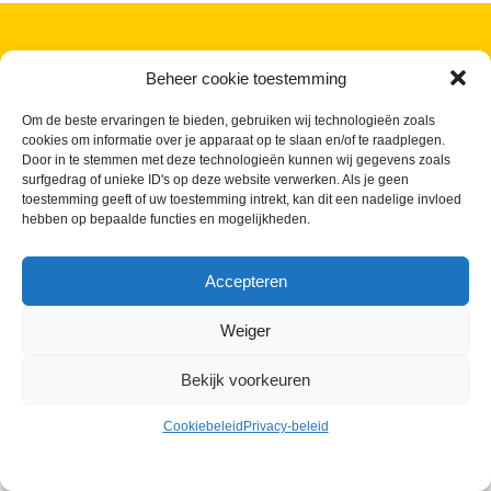
Back
N-VA / PLE
To
Beheer cookie toestemming
Top
Privacybeleid
-
Cookiebeleid
Om de beste ervaringen te bieden, gebruiken wij technologieën zoals
Website door Billie Branding
cookies om informatie over je apparaat op te slaan en/of te raadplegen.
Door in te stemmen met deze technologieën kunnen wij gegevens zoals
surfgedrag of unieke ID's op deze website verwerken. Als je geen
toestemming geeft of uw toestemming intrekt, kan dit een nadelige invloed
hebben op bepaalde functies en mogelijkheden.
Accepteren
Weiger
Bekijk voorkeuren
Cookiebeleid
Privacy-beleid