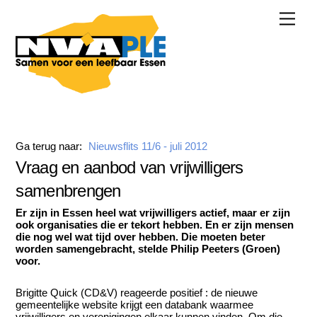
Skip
Men
to
content
Ga terug naar:
Nieuwsflits 11/6 - juli 2012
Vraag en aanbod van vrijwilligers
samenbrengen
Er zijn in Essen heel wat vrijwilligers actief, maar er zijn
ook organisaties die er tekort hebben. En er zijn mensen
die nog wel wat tijd over hebben. Die moeten beter
worden samengebracht, stelde Philip Peeters (Groen)
voor.
Brigitte Quick (CD&V) reageerde positief : de nieuwe
gemeentelijke website krijgt een databank waarmee
vrijwilligers en verenigingen elkaar kunnen vinden. Om die