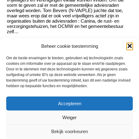
vorm te geven zal er met de gemeentelijke adviesraden
overlegd worden. Tom Bevers (N-VA/PLE) juichte dat toe,
maar wees erop dat er ook veel vrijwilligers actief zijn in
organisaties buiten de adviesraden : Canina, de rust- en
verzorgingstehuizen, het OCMW en het gemeentebestuur
zelf…
In de marge van de bespreking vroegen Luc Van Wezel
Beheer cookie toestemming
(CD&V) en Dirk Smout (N-VA/PLE) zich af hoe het zat met de
verzekering van vrijwilligers op gemeentelijke activiteiten
Om de beste ervaringen te bieden, gebruiken wij technologieën zoals
zoals Roefel. Burgemeester Van Tichelt (CD&V) stelde hen
gerust. Dat deed ook Tom Bevers (N-VA/PLE) toen schepen
cookies om informatie over je apparaat op te slaan en/of te raadplegen.
Frans Schrauwen (CD&V) vragen stelde over de verzekering
Door in te stemmen met deze technologieën kunnen wij gegevens zoals
van de Ronde van Essen – die nochtans net zoals Roefel
surfgedrag of unieke ID's op deze website verwerken. Als je geen
door het gemeentebestuur verzekerd is. Overigens zijn de
toestemming geeft of uw toestemming intrekt, kan dit een nadelige invloed
foto’s van Roefel op het net terug te vinden.
hebben op bepaalde functies en mogelijkheden.
Ga terug naar:
Nieuwsflits 11/6 - juli 2012
Accepteren
Weiger
Back
N-VA / PLE
To
Bekijk voorkeuren
Top
Privacybeleid
-
Cookiebeleid