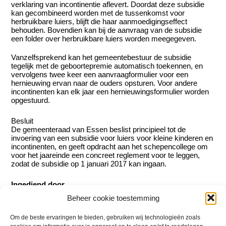
verklaring van incontinentie aflevert. Doordat deze subsidie
kan gecombineerd worden met de tussenkomst voor
herbruikbare luiers, blijft die haar aanmoedigingseffect
behouden. Bovendien kan bij de aanvraag van de subsidie
een folder over herbruikbare luiers worden meegegeven.
Vanzelfsprekend kan het gemeentebestuur de subsidie
tegelijk met de geboortepremie automatisch toekennen, en
vervolgens twee keer een aanvraagformulier voor een
hernieuwing ervan naar de ouders opsturen. Voor andere
incontinenten kan elk jaar een hernieuwingsformulier worden
opgestuurd.
Besluit
De gemeenteraad van Essen beslist principieel tot de
invoering van een subsidie voor luiers voor kleine kinderen en
incontinenten, en geeft opdracht aan het schepencollege om
voor het jaareinde een concreet reglement voor te leggen,
zodat de subsidie op 1 januari 2017 kan ingaan.
Ingediend door
Beheer cookie toestemming
Katrien Somers
Om de beste ervaringen te bieden, gebruiken wij technologieën zoals