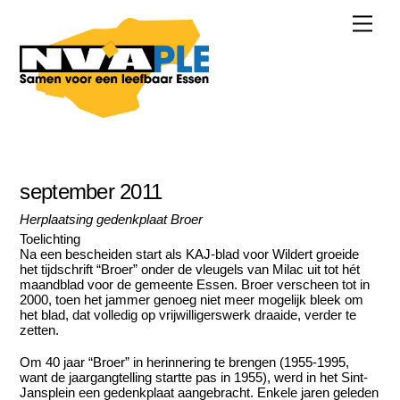
Skip
Men
to
content
september 2011
Herplaatsing gedenkplaat Broer
Toelichting
Na een bescheiden start als KAJ-blad voor Wildert groeide
het tijdschrift “Broer” onder de vleugels van Milac uit tot hét
maandblad voor de gemeente Essen. Broer verscheen tot in
2000, toen het jammer genoeg niet meer mogelijk bleek om
het blad, dat volledig op vrijwilligerswerk draaide, verder te
zetten.
Om 40 jaar “Broer” in herinnering te brengen (1955-1995,
want de jaargangtelling startte pas in 1955), werd in het Sint-
Jansplein een gedenkplaat aangebracht. Enkele jaren geleden