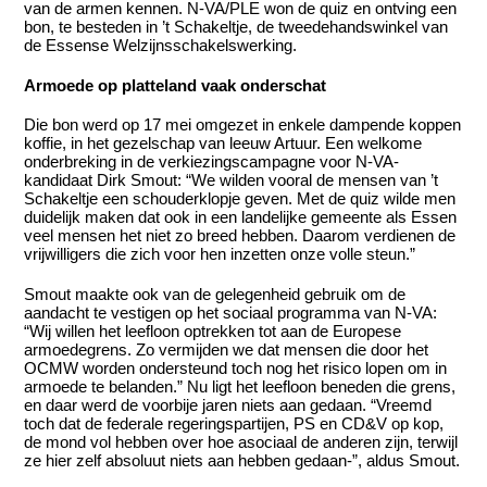
van de armen kennen. N-VA/PLE won de quiz en ontving een
bon, te besteden in ’t Schakeltje, de tweedehandswinkel van
de Essense Welzijnsschakelswerking.
Armoede op platteland vaak onderschat
Die bon werd op 17 mei omgezet in enkele dampende koppen
koffie, in het gezelschap van leeuw Artuur. Een welkome
onderbreking in de verkiezingscampagne voor N-VA-
kandidaat Dirk Smout: “We wilden vooral de mensen van ’t
Schakeltje een schouderklopje geven. Met de quiz wilde men
duidelijk maken dat ook in een landelijke gemeente als Essen
veel mensen het niet zo breed hebben. Daarom verdienen de
vrijwilligers die zich voor hen inzetten onze volle steun.”
Smout maakte ook van de gelegenheid gebruik om de
aandacht te vestigen op het sociaal programma van N-VA:
“Wij willen het leefloon optrekken tot aan de Europese
armoedegrens. Zo vermijden we dat mensen die door het
OCMW worden ondersteund toch nog het risico lopen om in
armoede te belanden.” Nu ligt het leefloon beneden die grens,
en daar werd de voorbije jaren niets aan gedaan. “Vreemd
toch dat de federale regeringspartijen, PS en CD&V op kop,
de mond vol hebben over hoe asociaal de anderen zijn, terwijl
ze hier zelf absoluut niets aan hebben gedaan-”, aldus Smout.