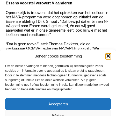
Essens voorstel verovert Vlaanderen
Opmerkelijk is trouwens dat het optrekken van het leefloon in
het N-VA-programma werd opgenomen op initiatief van de
Essense afdeling ! Dirk Smout : “Dat bewijst dat er binnen N-
VA goed naar Essen wordt geluisterd, én dat wij goed
aanvoelen wat er in onze gemeente leeft, ook bij wie met het
leefloon moet rondkomen.”
“Dat is geen toeval”, stelt Thomas Dekkers, die de
vierkoppige OCMW-fractie van N-VA/PLE voorzit : “We
houden heel sterk de vinger aan de pols in het sociaal beleid.
Beheer cookie toestemming
Zo zorgen we ervoor dat het beschikbare budget efficiënt
wordt besteed, en terechtkomt bij wie het echt nodig heeft.
Dat het OCMW daarbij kan samenwerken met organisaties
Om de beste ervaringen te bieden, gebruiken wij technologieën zoals
zoals ’t Schakeltje, is natuurlijk een groot pluspunt.”
cookies om informatie over je apparaat op te slaan en/of te raadplegen.
Door in te stemmen met deze technologieën kunnen wij gegevens zoals
surfgedrag of unieke ID's op deze website verwerken. Als je geen
Dirk Smout
toestemming geeft of uw toestemming intrekt, kan dit een nadelige invloed
hebben op bepaalde functies en mogelijkheden.
Accepteren
Weiger