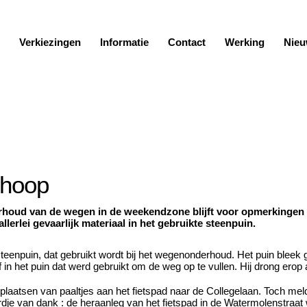
Verkiezingen
Informatie
Contact
Werking
Nieu
nhoop
rhoud van de wegen in de weekendzone blijft voor opmerkingen
llerlei gevaarlijk materiaal in het gebruikte steenpuin.
eenpuin, dat gebruikt wordt bij het wegenonderhoud. Het puin bleek 
n het puin dat werd gebruikt om de weg op te vullen. Hij drong erop 
laatsen van paaltjes aan het fietspad naar de Collegelaan. Toch meld
e van dank : de heraanleg van het fietspad in de Watermolenstraat w