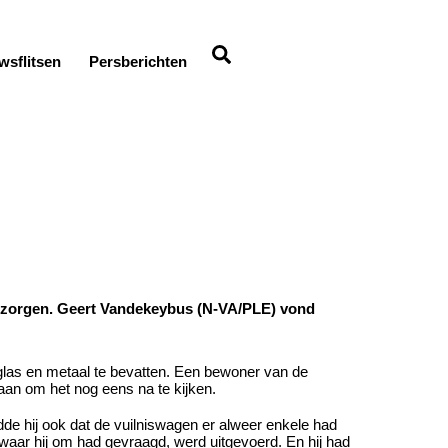
Search
wsflitsen
Persberichten
 zorgen. Geert Vandekeybus (N-VA/PLE) vond
glas en metaal te bevatten. Een bewoner van de
aan om het nog eens na te kijken.
de hij ook dat de vuilniswagen er alweer enkele had
aar hij om had gevraagd, werd uitgevoerd. En hij had