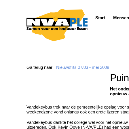
Skip
to
content
Start
Mensen
Ga terug naar:
Nieuwsflits 07/03 - mei 2008
Pui
Het onde
opnieuw a
Vandekeybus trok naar de gemeentelijke opslag voor st
weekendzone vond onlangs ook een grote ijzeren staaf i
Vandekeybus dankte het college wel voor het opnieuw p
uitgereden. Ook Kevin Ooye (N-VA/PLE) had een woordj