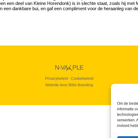
een een deel van Kleine Horendonk) is in slechte staat, zoals hij me
 een dankbare bui, en gaf een compliment voor de heraanleg van 
Back
N-VA / PLE
To
Top
Privacybeleid
-
Cookiebeleid
Website door Billie Branding
Om de beste 
informatie o
technologieë
verwerken. A
invloed heb