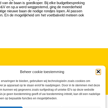
oud van de baan is goedkoper. Bij elke budgetbespreking
r CD&V en sp.a werd weggestemd, ging de meerderheid
chtige nieuwe baan de nodige rondjes lopen. Al passen
en. En de mogelijkheid om het voetbalveld meteen ook
Beheer cookie toestemming
ervaringen te bieden, gebruiken wij technologieën zoals cookies om
ver je apparaat op te slaan en/of te raadplegen. Door in te stemmen met deze
n kunnen wij gegevens zoals surfgedrag of unieke ID's op deze website
ls je geen toestemming geeft of uw toestemming intrekt, kan dit een nadelige
ben op bepaalde functies en mogelijkheden.