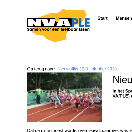
Skip
to
content
Start
Mensen
Ga terug naar:
Nieuwsflits 12/8 - oktober 2013
Nieu
In het Sp
VA/PLE) e
Dat de piste moest worden vernieuwd, daarover was ied