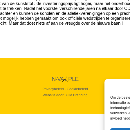
t van de kunststof : de investeringsprijs ligt hoger, maar het onderh
t te trekken. Nadat het voorstel verschillende jaren na elkaar doo
ger achter en kunnen de scholen en de atletiekverenigingen op een pra
 mogelijk hebben gemaakt om ook officiële wedstrijden te organiser
zocht. Maar dat doet niets af aan de vreugde over de nieuwe baan !
Back
N-VA / PLE
To
Top
Privacybeleid
-
Cookiebeleid
Website door Billie Branding
Om de beste 
informatie o
technologieë
verwerken. A
invloed heb