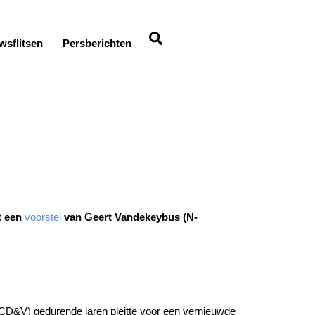
Search
wsflitsen
Persberichten
dt een
voorstel
van Geert Vandekeybus (N-
 (CD&V) gedurende jaren pleitte voor een vernieuwde